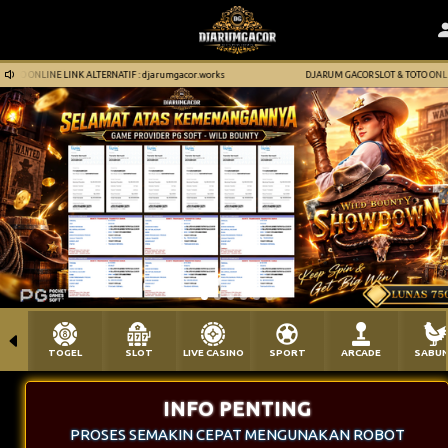
 ONLINE LINK ALTERNATIF : djarumgacor.works
DJARUM GACOR SLOT & TOTO ONLINE LI
TOGEL
SLOT
LIVE CASINO
SPORT
ARCADE
SABU
INFO PENTING
PROSES SEMAKIN CEPAT MENGUNAKAN ROBOT