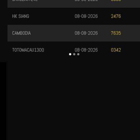
HK SIANG
08-08-2026
2476
CAMBODIA
08-08-2026
7635
TOTOMACAU1300
08-08-2026
0342