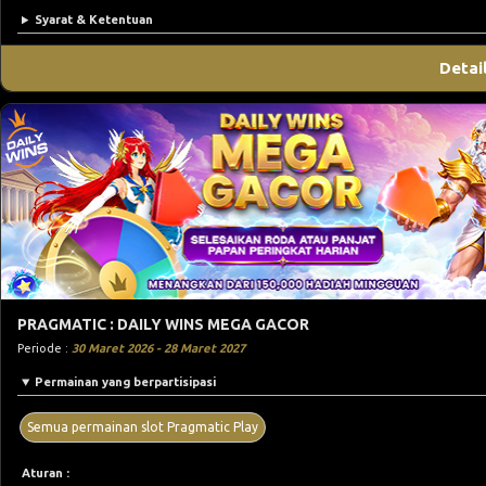
Syarat & Ketentuan
Detai
PRAGMATIC : DAILY WINS MEGA GACOR
Periode :
30 Maret 2026 - 28 Maret 2027
Permainan yang berpartisipasi
Semua permainan slot Pragmatic Play
Aturan :