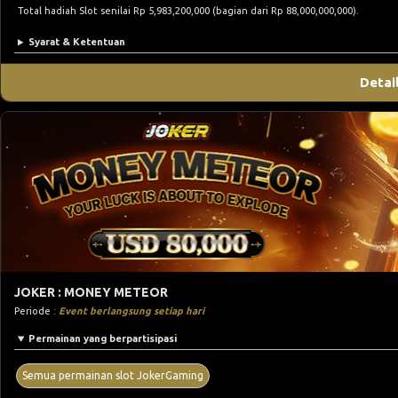
Total hadiah Slot senilai Rp 5,983,200,000 (bagian dari Rp 88,000,000,000).
Syarat & Ketentuan
Detai
JOKER : MONEY METEOR
Periode :
Event berlangsung setiap hari
Permainan yang berpartisipasi
Semua permainan slot JokerGaming