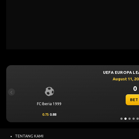
UEFA EUROPA LE
August 11, 20
0 
Previous
BET
FC Iberia 1999
0.75
0.88
TENTANG KAMI