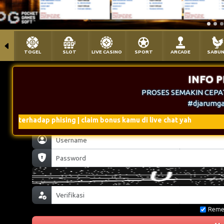
TOGEL
SLOT
LIVE CASINO
SPORT
ARCADE
SABU
INFO 
PROSES SEMAKIN CEP
#djarumga
hising | claim bonus kamu di live chat yah
Reme