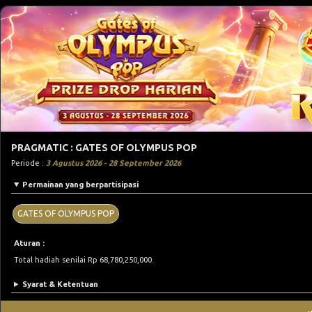
PRAGMATIC : GATES OF OLYMPUS POP
Periode :
3 Agustus 2026 - 28 September 2026
Permainan yang berpartisipasi
GATES OF OLYMPUS POP
Aturan :
Total hadiah senilai Rp 68,780,250,000.
Syarat & Ketentuan