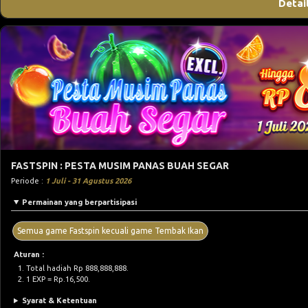
Detai
FASTSPIN : PESTA MUSIM PANAS BUAH SEGAR
Periode :
1 Juli - 31 Agustus 2026
Permainan yang berpartisipasi
Semua game Fastspin kecuali game Tembak Ikan
Aturan :
Total hadiah Rp 888,888,888.
1 EXP = Rp.16,500.
Syarat & Ketentuan